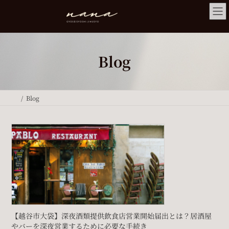
コ
ナ
ン
ビ
テ
ゲ
ン
ー
ツ
シ
へ
ョ
Blog
ス
ン
キ
に
ッ
移
プ
動
Blog
【越谷市大袋】深夜酒類提供飲食店営業開始届出とは？居酒屋
やバーを深夜営業するために必要な手続き